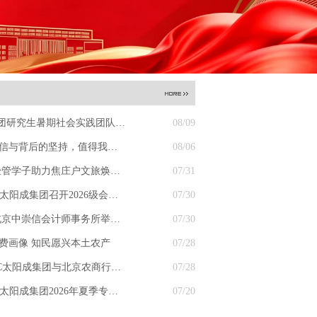
静观笃行｜ TYC234CC太阳成集团研究生暑期社会实践团队赴平谷、昌平开展...
08/09
静观笃行｜ 一封跨越千里的感谢信与背后的坚持，值得我们看见！
08/06
静观笃行｜ 青春赋能红色乡土 经管学子助力焦庄户文旅焕发全...
07/31
静观致远●教学提质丨TYC234CC太阳成集团召开2026级会计学（ACCA实验班...
07/30
静观致远●教学提质｜会计系与北京中崇信会计师事务所举办人...
07/30
费画像 知民愿兴本土农产
07/28
静观致远●学工强基｜ TYC234CC太阳成集团与北京农商行天通苑支行共商20...
07/28
师生学习热议习近平总书记在庆祝
静观足迹（第9期）：教育长河中的
静观致远●教学提质｜TYC234CC太阳成集团2026年夏季专业学位硕士研究生...
07/20