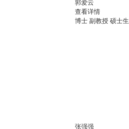
郭爱云
查看详情
博士 副教授 硕士
张强强