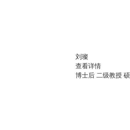
刘璨
查看详情
博士后 二级教授 