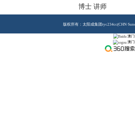
博士 讲师
版权所有：太阳成集团tyc234cc(CHN·Sunci