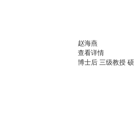
赵海燕
查看详情
博士后 三级教授 