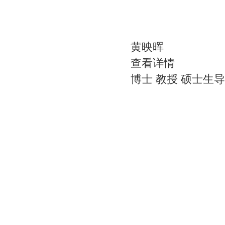
黄映晖
查看详情
博士 教授 硕士生