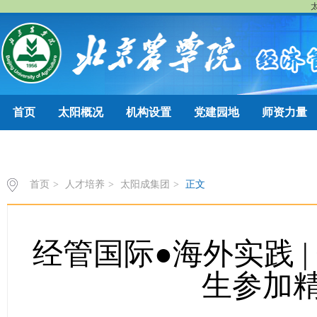
太
首页
太阳概况
机构设置
党建园地
师资力量
三代师说
首页
>
人才培养
>
太阳成集团
>
正文
经管国际●海外实践 |
生参加