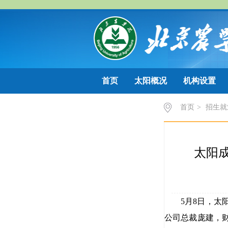
首页
太阳概况
机构设置
三代师说
首页
>
招生就
太阳成
5月8日，太
公司总裁庞建，财