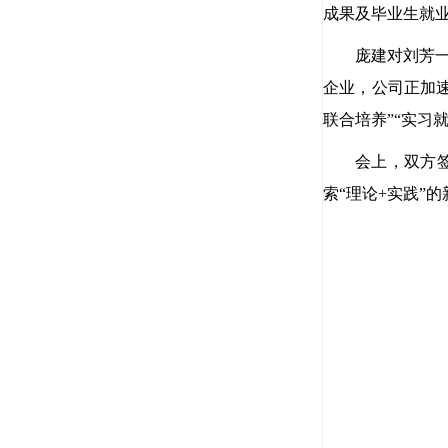
成果及毕业生就
庞建对刘芳
企业，公司正加
联合培养”“实习
会上，双方
索“理论+实践”