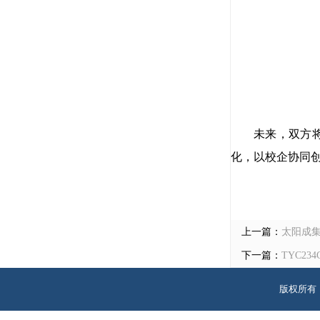
未来，双方
化，以校企协同
上一篇：
太阳成集
下一篇：
TYC2
版权所有：太