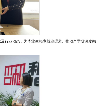
求及行业动态，为毕业生拓宽就业渠道、推动产学研深度融