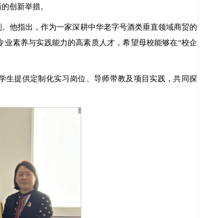
面的创新举措。
划。他指出，作为一家深耕中华老字号酒类垂直领域商贸的
专业素养与实践能力的高素质人才，希望母校能够在“校企
为学生提供定制化实习岗位、导师带教及项目实践，共同探