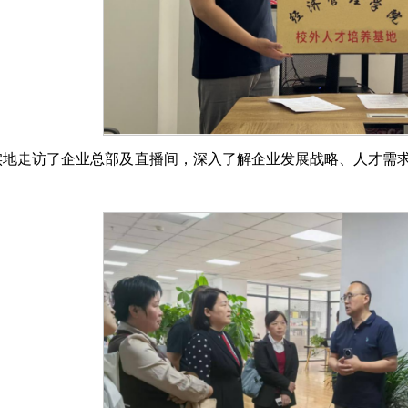
实地走访了企业总部及直播间，深入了解企业发展战略、人才需